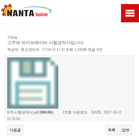
자료실
고주파 바이브레이터 시험성적서입니다.
작성자
최고관리자
17-10-12 11:31
조회
2,192회
댓글
0건
KTL시험성적서.pdf
(969.0K)
131회 다운로드
DATE : 2017-10-12
11:31:03
다음글
목록
답변